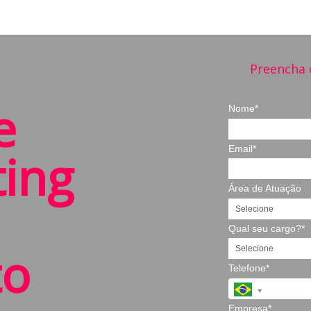
Preencha 
e
Nome*
Email*
ing
Área de Atuação
Qual seu cargo?*
to
Telefone*
Empresa*