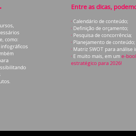
r
Entre as dicas, podemo
·
Calendário de conteúdo;
ursos,
·
Definição de orçamento;
essários
·
Pesquisa de concorrência;
e, como:
·
Planejamento de conteúdo;
 infográficos
·
Matriz SWOT para análise i
também
·
E muito mais, em um
e-boo
para
estratégico para 2026!
ssibilitando
s
utos.