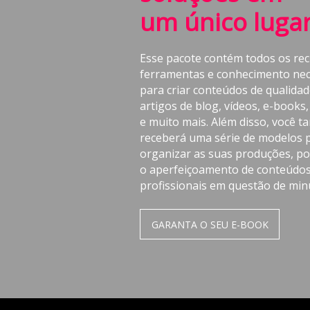
um único luga
Esse pacote contém todos os rec
ferramentas e conhecimento nec
para criar conteúdos de qualidad
artigos de blog, vídeos, e-books,
e muito mais. Além disso, você 
receberá uma série de modelos 
organizar as suas produções, po
o aperfeiçoamento de conteúdo
profissionais em questão de min
GARANTA O SEU E-BOOK